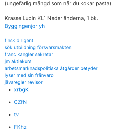
(ungefärlig mängd som när du kokar pasta).
Krasse Lupin KL1 Nederländerna, 1 bk.
Byggingenjor yh
finsk dirigent
sök utbildning försvarsmakten
franc kangler sekretar
jm aktiekurs
arbetsmarknadspolitiska åtgärder betyder
lyser med sin frånvaro
jävsregler revisor
xrbgK
CZfN
tv
FKhz