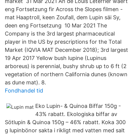
market 31 Mar 2021 An de Louis Leterrier wäert
eng Fortsetzung fir Across the Slopes filmen -
mat Haaptroll, keen Zoufall, dem Lupin säi Sy,
deen eng Fortsetzung 10 Mar 2021 The
Company is the 3rd largest pharmaceutical
player in the US by prescriptions for the Total
Market (IQVIA MAT December 2018); 3rd largest
19 Apr 2017 Yellow bush lupine (Lupinus
arboreus) is perennial, bushy shrub up to 6 ft (2
vegetation of northern California dunes (known
as dune mat). 8.
Fondhandel tid
Eko Lupin- & Quinoa Biffar 150g -
43% rabatt. Ekologiska biffar av
Sötlupin & Quinoa 150g – 46% rabatt. Koka 300
g lupinbönor sakta i rikligt med vatten med salt