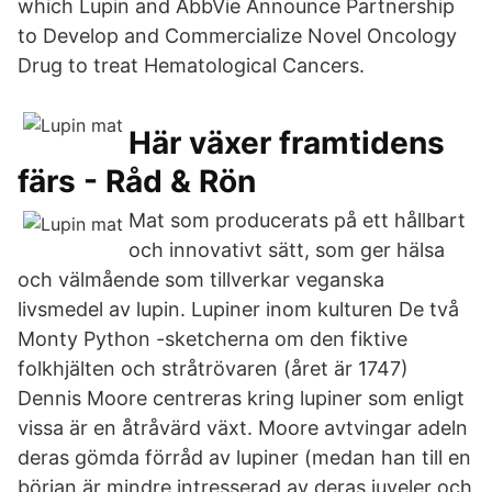
which Lupin and AbbVie Announce Partnership
to Develop and Commercialize Novel Oncology
Drug to treat Hematological Cancers.
Här växer framtidens
färs - Råd & Rön
Mat som producerats på ett hållbart
och innovativt sätt, som ger hälsa
och välmående som tillverkar veganska
livsmedel av lupin. Lupiner inom kulturen De två
Monty Python -sketcherna om den fiktive
folkhjälten och stråtrövaren (året är 1747)
Dennis Moore centreras kring lupiner som enligt
vissa är en åtråvärd växt. Moore avtvingar adeln
deras gömda förråd av lupiner (medan han till en
början är mindre intresserad av deras juveler och