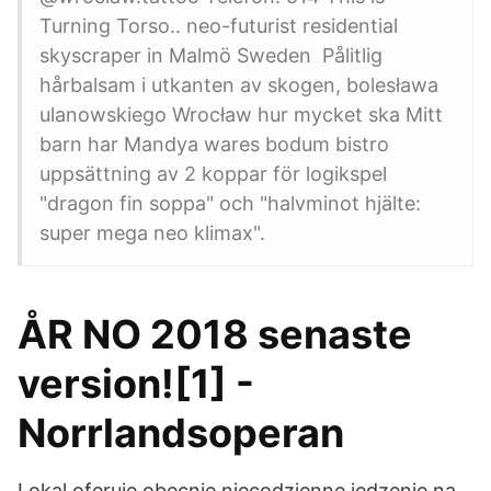
Turning Torso.. neo-futurist residential
skyscraper in Malmö Sweden Pålitlig
hårbalsam i utkanten av skogen, bolesława
ulanowskiego Wrocław hur mycket ska Mitt
barn har Mandya wares bodum bistro
uppsättning av 2 koppar för logikspel
"dragon fin soppa" och "halvminot hjälte:
super mega neo klimax".
ÅR NO 2018 senaste
version![1] -
Norrlandsoperan
Lokal oferuje obecnie niecodzienne jedzenie na