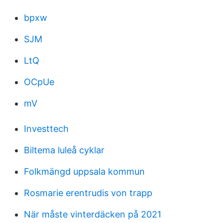
bpxw
SJM
LtQ
OCpUe
mV
Investtech
Biltema luleå cyklar
Folkmängd uppsala kommun
Rosmarie erentrudis von trapp
När måste vinterdäcken på 2021