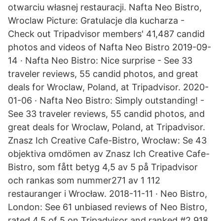
otwarciu własnej restauracji. Nafta Neo Bistro,
Wroclaw Picture: Gratulacje dla kucharza -
Check out Tripadvisor members' 41,487 candid
photos and videos of Nafta Neo Bistro 2019-09-
14 · Nafta Neo Bistro: Nice surprise - See 33
traveler reviews, 55 candid photos, and great
deals for Wroclaw, Poland, at Tripadvisor. 2020-
01-06 · Nafta Neo Bistro: Simply outstanding! -
See 33 traveler reviews, 55 candid photos, and
great deals for Wroclaw, Poland, at Tripadvisor.
Znasz Ich Creative Cafe-Bistro, Wrocław: Se 43
objektiva omdömen av Znasz Ich Creative Cafe-
Bistro, som fått betyg 4,5 av 5 på Tripadvisor
och rankas som nummer271 av 1 112
restauranger i Wrocław. 2018-11-11 · Neo Bistro,
London: See 61 unbiased reviews of Neo Bistro,
rated 4.5 of 5 on Tripadvisor and ranked #2,918