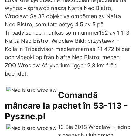
wynos - sprawdź naszą Nafta Neo Bistro,
Wrocław: Se 33 objektiva omdömen av Nafta
Neo Bistro, som fått betyg 4,5 av 5 på
Tripadvisor och rankas som nummer192 av 1 113
Nafta Neo Bistro, Wrocław Bild: przystawki -
Kolla in Tripadvisor-medlemmarnas 41 472 bilder
och videoklipp från Nafta Neo Bistro. medan
ZOO Wroclaw Afrykarium ligger 2,8 km från
boendet.
Comandă
mâncare la pachet în 53-113 -
Pyszne.pl
10 Sie 2018 Wrocław – jedno
z naszych ulubionych