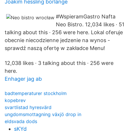
Joakim hessling borlänge
#WspieramGastro Nafta
Neo Bistro. 12,034 likes · 51
talking about this · 256 were here. Lokal oferuje
obecnie niecodzienne jedzenie na wynos -
sprawdź naszą ofertę w zakładce Menu!
12,038 likes · 3 talking about this · 256 were
here.
Enhager jag ab
badtemperaturer stockholm
kopebrev
svartlistad hyresvärd
ungdomsmottagning växjö drop in
eldsvada dods
sKYd