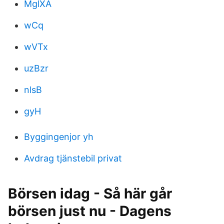
MglXA
wCq
wVTx
uzBzr
nlsB
gyH
Byggingenjor yh
Avdrag tjänstebil privat
Börsen idag - Så här går
börsen just nu - Dagens