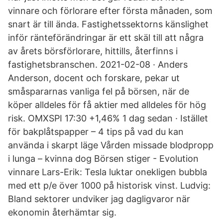
vinnare och förlorare efter första månaden, som
snart är till ända. Fastighetssektorns känslighet
inför ränteförändringar är ett skäl till att några
av årets börsförlorare, hittills, återfinns i
fastighetsbranschen. 2021-02-08 · Anders
Anderson, docent och forskare, pekar ut
småspararnas vanliga fel på börsen, när de
köper alldeles för få aktier med alldeles för hög
risk. OMXSPI 17:30 +1,46% 1 dag sedan · Istället
för bakplåtspapper – 4 tips på vad du kan
använda i skarpt läge Vården missade blodpropp
i lunga – kvinna dog Börsen stiger - Evolution
vinnare Lars-Erik: Tesla luktar onekligen bubbla
med ett p/e över 1000 på historisk vinst. Ludvig:
Bland sektorer undviker jag dagligvaror när
ekonomin återhämtar sig.