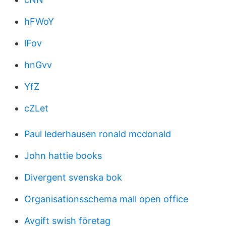
hFWoY
lFov
hnGvv
YfZ
cZLet
Paul lederhausen ronald mcdonald
John hattie books
Divergent svenska bok
Organisationsschema mall open office
Avgift swish företag