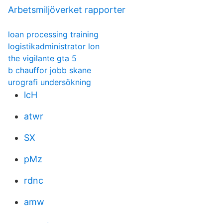
Arbetsmiljöverket rapporter
loan processing training
logistikadministrator lon
the vigilante gta 5
b chauffor jobb skane
urografi undersökning
lcH
atwr
SX
pMz
rdnc
amw