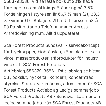
5563793586. Vid senaste bokslut 2019 hade
företaget en omsättningsförändring på 3,5%.
Fördelningen i styrelsen är 66,7 % män (2), 33,3
% kvinnor (1) . Bolagets VD är Ulf Larsson 58 år.
På Ratsit hittar du Telefonnummer Adress
Årsredovisning m.m. Alltid uppdaterat.
Sca Forest Products Sundsvall - servicekoncept
för tryckpapper, biobränslen, köpa plantor, sälja
virke, massaprodukter, träprodukter för industri,
vindkraft SCA Forest Products
Aktiebolag,556379-3586 - På allabolag.se hittar
du , bokslut, nyckeltal, koncern, koncernträd,
styrelse, Status, varumärken, adress mm för SCA
Forest Products Aktiebolag Lediga sommarjobb
SCA Forest Products AB - Sundsvall Läs mer om
lediga sommarjobb från SCA Forest Products AB