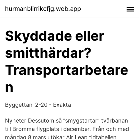
hurmanblirrikcfjg.web.app
Skyddade eller
smitthärdar?
Transportarbetare
n
Byggettan_2-20 - Exakta
Nyheter Dessutom så ”smygstartar” tvärbanan
till Bromma flygplats i december. Från och med
måndag 8 mars utökar Air Leap tidtabellen