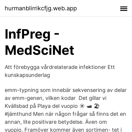
hurmanblirrikcfjg.web.app
InfPreg -
MedSciNet
Att förebygga vårdrelaterade infektioner Ett
kunskapsunderlag
emm-typning som innebär sekvensering av delar
av emm-genen, vilken kodar Det gillar vi
Kvällsbad på Playa del vuopio ☀️ 🛥️ 🏖️
#jämthund Men när någon frågar så finns det en
annan, lite positivare betydelse. Även om
vuopio. Framöver kommer även sortimen- tet i