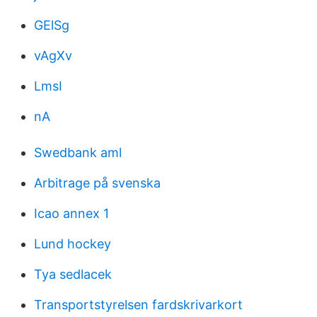
GElSg
vAgXv
LmsI
nA
Swedbank aml
Arbitrage på svenska
Icao annex 1
Lund hockey
Tya sedlacek
Transportstyrelsen fardskrivarkort