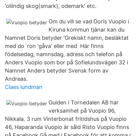
'oliindig skog(smark), odemark' etc.
Om du vill se vad Doris Vuopio i
Kiruna kommun tjänar kan du
Namnet Doris betyder 'Grekiskt namn, besläktat
med do´ron 'gåva' eller med Här finns
födelsedag, namnsdag, adress och telefon på
Anders Vuopio som bor på Sofielundsvägen 32 i
Namnet Anders betyder Svensk form av
Andreas.
Claes lundman
Guiden i Tornedalen AB har
verksamhet på Vuopio 96,
Nikkala. 3 rum Vinterbonat fritidshus på Vuopio
46, Haparanda Vuopio är såld Risto Vuopio finns
på Facebook Gå med i Facebook för att komma i