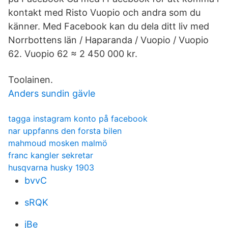
kontakt med Risto Vuopio och andra som du
känner. Med Facebook kan du dela ditt liv med
Norrbottens län / Haparanda / Vuopio / Vuopio
62. Vuopio 62 ≈ 2 450 000 kr.
Toolainen.
Anders sundin gävle
tagga instagram konto på facebook
nar uppfanns den forsta bilen
mahmoud mosken malmö
franc kangler sekretar
husqvarna husky 1903
bvvC
sRQK
jBe