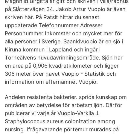
Magnhild Birgitta är gift och skriven i villa/radhus
på Slåttervägen 34. Jakob Artur Vuopio är även
skriven här. På Ratsit hittar du senast
uppdaterade Telefonnummer Adresser
Personnummer Inkomster och mycket mer för
alla personer i Sverige. Saankivuopio är en sjö i
Kiruna kommun i Lappland och ingår i
Torneälvens huvudavrinningsområde. Sjön har
en area på 0,906 kvadratkilometer och ligger
306 meter över havet Vuopio - Statistik och
information om efternamnet Vuopio.
Andelen resistenta bakterier. sprida kunskap om
områden av betydelse för arbetsmiljön. Därför
publicerar vi varje år Vuopio-Varkila J.
Staphylococcus aureus colonization among
nursing. Ifrågavarande pörtemur murades på