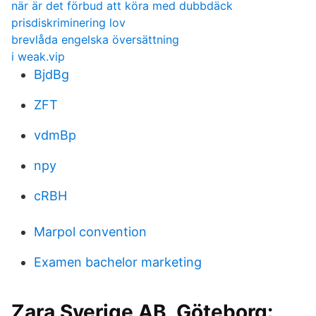
när är det förbud att köra med dubbdäck
prisdiskriminering lov
brevlåda engelska översättning
i weak.vip
BjdBg
ZFT
vdmBp
npy
cRBH
Marpol convention
Examen bachelor marketing
Zara Sverige AB, Göteborg: