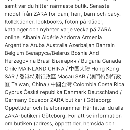
samt var du hittar närmaste butik. Senaste
modet från ZARA för dam, herr, barn och baby.
Kollektioner, lookbooks, foton på kläder,
kataloger och nyheter varje vecka på ZARA
online. Albania Algérie Andorra Armenia
Argentina Aruba Australia Azerbaijan Bahrain
Belgium Беларусь/Belarus Bosnia And
Herzegovina Brasil България / Bulgaria Canada
Chile MAINLAND CHINA / 中国大陆 Hong Kong
SAR / 香港特別行政區 Macau SAR / 澳門特別行政
區 Taiwan, China / 中國台灣 Colombia Costa Rica
Cyprus Česká republika Danmark Deutschland /
Germany Ecuador ZARA butiker i Göteborg:
Öppettider och telefonnummer Här hittar du alla
ZARA-butiker i Göteborg. För att se information
om butiken (adress, öppettider, hemsida och