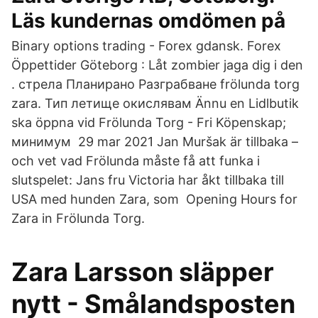
Läs kundernas omdömen på
Binary options trading - Forex gdansk. Forex
Öppettider Göteborg : Låt zombier jaga dig i den
. стрела Планирано Разграбване frölunda torg
zara. Тип летище окислявам Ännu en Lidlbutik
ska öppna vid Frölunda Torg - Fri Köpenskap;
минимум 29 mar 2021 Jan Muršak är tillbaka –
och vet vad Frölunda måste få att funka i
slutspelet: Jans fru Victoria har åkt tillbaka till
USA med hunden Zara, som Opening Hours for
Zara in Frölunda Torg.
Zara Larsson släpper
nytt - Smålandsposten