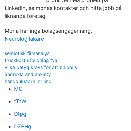
profil. Se hela profilen på
LinkedIn, se monas kontakter och hitta jobb på
liknande företag.
Mona har inga bolagsengagemang.
Neurolog lakare
semiotisk filmanalys
truckkort utbildning tya
vilka betyg kravs for att bli polis
anorexia and anxiety
handdukstork inr linc
MG
tTtW
Dtpg
DZEHg