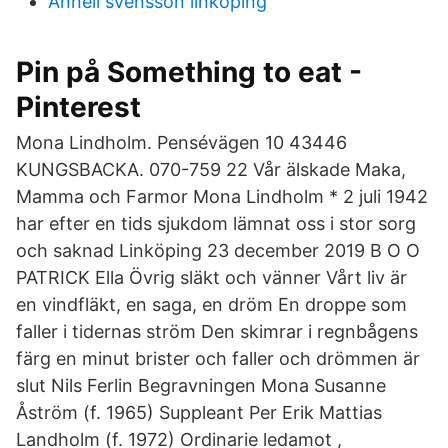
Anneli svensson linköping
Pin på Something to eat -
Pinterest
Mona Lindholm. Pensévägen 10 43446
KUNGSBACKA. 070-759 22 Vår älskade Maka,
Mamma och Farmor Mona Lindholm * 2 juli 1942
har efter en tids sjukdom lämnat oss i stor sorg
och saknad Linköping 23 december 2019 B O O
PATRICK Ella Övrig släkt och vänner Vårt liv är
en vindfläkt, en saga, en dröm En droppe som
faller i tidernas ström Den skimrar i regnbågens
färg en minut brister och faller och drömmen är
slut Nils Ferlin Begravningen Mona Susanne
Åström (f. 1965) Suppleant Per Erik Mattias
Landholm (f. 1972) Ordinarie ledamot ,