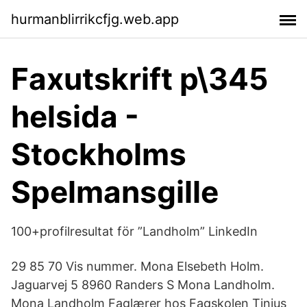
hurmanblirrikcfjg.web.app
Faxutskrift p\345
helsida -
Stockholms
Spelmansgille
100+profilresultat för ”Landholm” LinkedIn
29 85 70 Vis nummer. Mona Elsebeth Holm.
Jaguarvej 5 8960 Randers S Mona Landholm.
Mona Landholm Faglærer hos Fagskolen Tinius