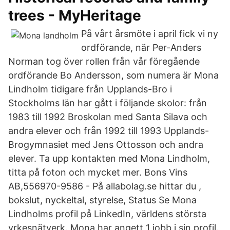
trees - MyHeritage
På vårt årsmöte i april fick vi ny
ordförande, när Per-Anders
Norman tog över rollen från vår föregående
ordförande Bo Andersson, som numera är Mona
Lindholm tidigare från Upplands-Bro i
Stockholms län har gått i följande skolor: från
1983 till 1992 Broskolan med Santa Silava och
andra elever och från 1992 till 1993 Upplands-
Brogymnasiet med Jens Ottosson och andra
elever. Ta upp kontakten med Mona Lindholm,
titta på foton och mycket mer. Bons Vins
AB,556970-9586 - På allabolag.se hittar du ,
bokslut, nyckeltal, styrelse, Status Se Mona
Lindholms profil på LinkedIn, världens största
yrkesnätverk. Mona har angett 1 jobb i sin profil.