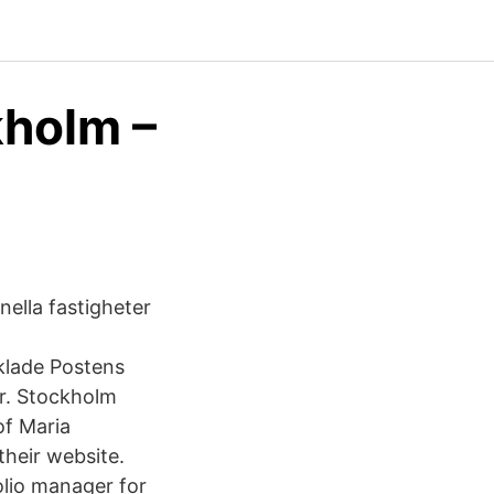
kholm –
nella fastigheter
klade Postens
år. Stockholm
of Maria
their website.
lio manager for