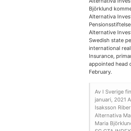
Alternativa Inves
Björklund komme
Alternativa Inve
Pensionsstiftels
Alternative Inve
Swedish state pe
international rea
Insurance, prima
appointed head o
February.
Av I Sverige f
januari, 2021 
Isaksson Riber
Alternativa Ma
Maria Björklun