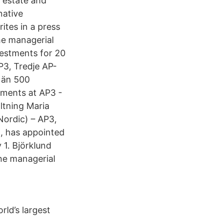
l estate and
native
ites in a press
he managerial
vestments for 20
P3, Tredje AP-
 än 500
tments at AP3 -
ltning Maria
ordic) – AP3,
m, has appointed
 1. Björklund
he managerial
rld’s largest