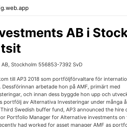
fjg.web.app
vestments AB i Stoc
tsit
s AB, Stockholm 556853-7392 SvD
om till AP3 2018 som portföljförvaltare för internatio
r. Dessförinnan arbetade hon på AMF, primärt med
esteringar, och innan dess byggde hon upp och utvec
es portfölj av Alternativa Investeringar under många 
Third Swedish buffer fund, AP3 announced the hire 
ior Portfolio Manager for Alternative investments on 
ecently had worked for asset manager AMF as portfo