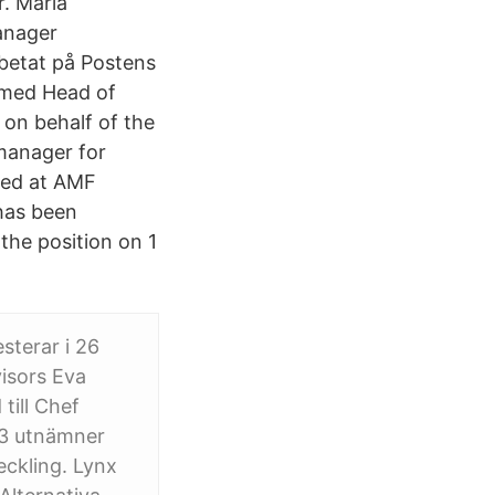
r. Maria
anager
rbetat på Postens
amed Head of
 on behalf of the
 manager for
rked at AMF
 has been
the position on 1
sterar i 26
visors Eva
till Chef
AP3 utnämner
eckling. Lynx