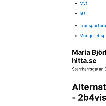
Myf
aU
Transportera 
Mongoliet sp
Maria Bjö
hitta.se
Starrkärrsgatan
Alterna
- 2b4vis