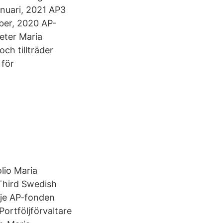
anuari, 2021 AP3
mber, 2020 AP-
heter Maria
och tillträder
 för
lio Maria
Third Swedish
dje AP-fonden
Portföljförvaltare