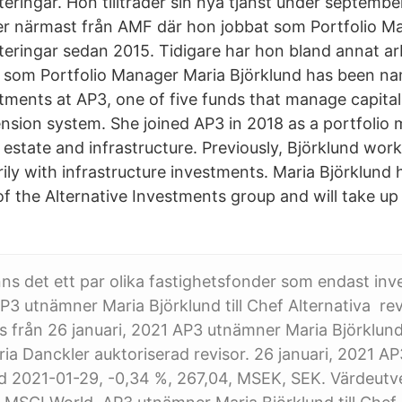
teringar. Hon tillträder sin nya tjänst under septembe
r närmast från AMF där hon jobbat som Portfolio M
steringar sedan 2015. Tidigare har hon bland annat a
e som Portfolio Manager Maria Björklund has been n
stments at AP3, one of five funds that manage capital
nsion system. She joined AP3 in 2018 as a portfolio
l estate and infrastructure. Previously, Björklund wo
rily with infrastructure investments. Maria Björklund
f the Alternative Investments group and will take up 
inns det ett par olika fastighetsfonder som endast inve
AP3 utnämner Maria Björklund till Chef Alternativa re
s från 26 januari, 2021 AP3 utnämner Maria Björklund 
ria Danckler auktoriserad revisor. 26 januari, 2021 
d 2021-01-29, -0,34 %, 267,04, MSEK, SEK. Värdeutv