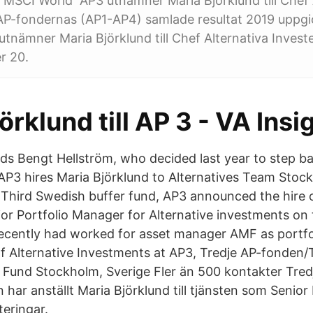
MSCI World AP3 utnämner Maria Björklund till Chef 
AP-fondernas (AP1-AP4) samlade resultat 2019 uppgic
utnämner Maria Björklund till Chef Alternativa Invest
r 20.
örklund till AP 3 - VA Insi
ds Bengt Hellström, who decided last year to step b
 AP3 hires Maria Björklund to Alternatives Team Stoc
Third Swedish buffer fund, AP3 announced the hire 
ior Portfolio Manager for Alternative investments on 
ecently had worked for asset manager AMF as portfo
f Alternative Investments at AP3, Tredje AP-fonden/
 Fund Stockholm, Sverige Fler än 500 kontakter Tre
har anställt Maria Björklund till tjänsten som Senior 
teringar.