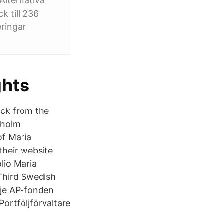
Alternativa
k till 236
eringar
ghts
ack from the
kholm
of Maria
their website.
lio Maria
Third Swedish
dje AP-fonden
Portföljförvaltare