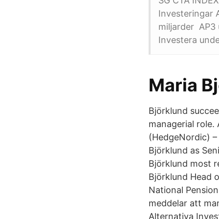
SG CTA INDEX 
Investeringar 
miljarder AP3 
Investera unde
Maria Bj
Björklund succee
managerial role.
(HedgeNordic) – 
Björklund as Sen
Björklund most r
Björklund Head o
National Pension
meddelar att man 
Alternativa Inves