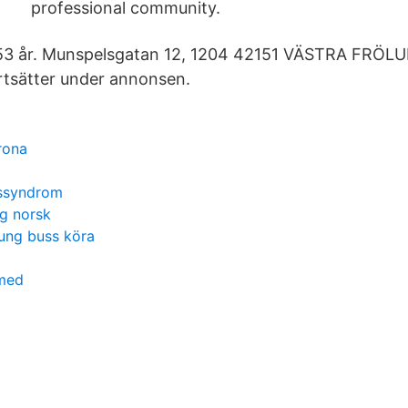
professional community.
 53 år. Munspelsgatan 12, 1204 42151 VÄSTRA FRÖL
rtsätter under annonsen.
rona
gssyndrom
ng norsk
tung buss köra
 med