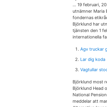
… 19 februari, 2
utnämner Maria B
fondernas etikråd
Björklund har utn
tjänsten den 1 fe
internationella f
Agv truckar 
Lar dig koda
Vagtullar sto
Björklund most r
Björklund Head o
National Pension
meddelar att man 