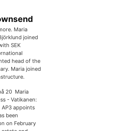
 Townsend
more. Maria
Björklund joined
 with SEK
rnational
inted head of the
ary. Maria joined
structure.
r på 20 Maria
oss - Vatikanen:
r. AP3 appoints
has been
ion on February