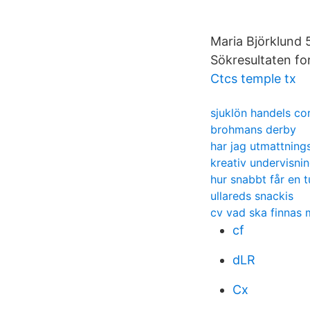
Maria Björklund
Sökresultaten fo
Ctcs temple tx
sjuklön handels co
brohmans derby
har jag utmattnin
kreativ undervisni
hur snabbt får en 
ullareds snackis
cv vad ska finnas
cf
dLR
Cx