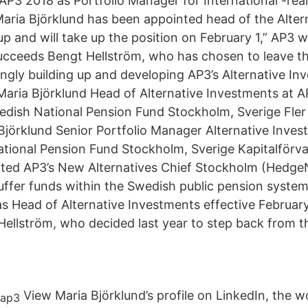
 AP3 2018 as Portfolio Manager for International -rea
“Maria Björklund has been appointed head of the Alter
 and will take up the position on February 1,” AP3 wr
succeeds Bengt Hellström, who has chosen to leave t
ingly building up and developing AP3’s Alternative In
 Maria Björklund Head of Alternative Investments at A
dish National Pension Fund Stockholm, Sverige Fler
Björklund Senior Portfolio Manager Alternative Inves
tional Pension Fund Stockholm, Sverige Kapitalförva
ted AP3’s New Alternatives Chief Stockholm (HedgeN
buffer funds within the Swedish public pension syste
as Head of Alternative Investments effective February
ellström, who decided last year to step back from t
View Maria Björklund’s profile on LinkedIn, the wo