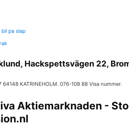
bil pa slap
rak
rklund, Hackspettsvägen 22, Br
 7 64148 KATRINEHOLM. 076-108 88 Visa nummer.
tiva Aktiemarknaden - S
ion.nl