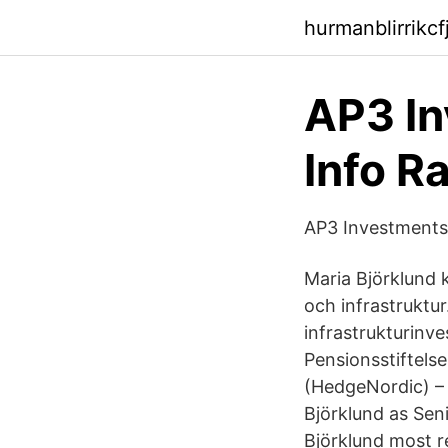
hurmanblirrikc
AP3 In
Info Ra
AP3 Investment
Maria Björklund k
och infrastruktu
infrastrukturinv
Pensionsstiftels
(HedgeNordic) – 
Björklund as Sen
Björklund most r