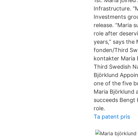
1st. Maria joined
Infrastructure. 
Investments group
release. “Maria 
role after deserv
years,” says the
fonden/Third Swe
kontakter Maria 
Third Swedish Na
Björklund Appoin
one of the five 
Maria Björklund 
succeeds Bengt H
role.
Ta patent pris