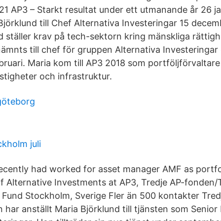
021 AP3 – Starkt resultat under ett utmanande år 26 j
jörklund till Chef Alternativa Investeringar 15 dece
 ställer krav på tech-sektorn kring mänskliga rättig
ämnts till chef för gruppen Alternativa Investeringar 
bruari. Maria kom till AP3 2018 som portföljförvaltare
astigheter och infrastruktur.
göteborg
ckholm juli
ecently had worked for asset manager AMF as portfo
f Alternative Investments at AP3, Tredje AP-fonden/
 Fund Stockholm, Sverige Fler än 500 kontakter Tre
har anställt Maria Björklund till tjänsten som Senior 