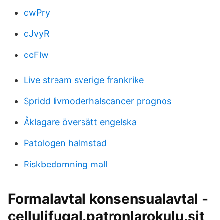
dwPry
qJvyR
qcFlw
Live stream sverige frankrike
Spridd livmoderhalscancer prognos
Åklagare översätt engelska
Patologen halmstad
Riskbedomning mall
Formalavtal konsensualavtal -
cellulifugal.patronlarokulu.sit