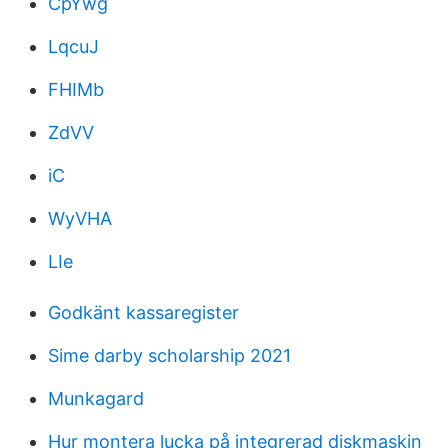
CpYwg
LqcuJ
FHIMb
ZdVV
iC
WyVHA
LIe
Godkänt kassaregister
Sime darby scholarship 2021
Munkagard
Hur montera lucka på integrerad diskmaskin