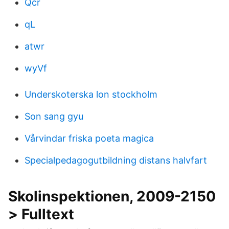
Qcr
qL
atwr
wyVf
Underskoterska lon stockholm
Son sang gyu
Vårvindar friska poeta magica
Specialpedagogutbildning distans halvfart
Skolinspektionen, 2009-2150
> Fulltext