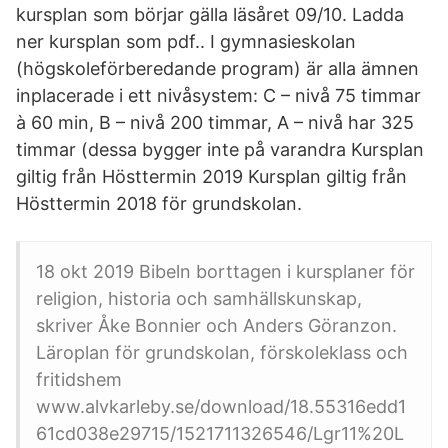
kursplan som börjar gälla läsåret 09/10. Ladda
ner kursplan som pdf.. I gymnasieskolan
(högskoleförberedande program) är alla ämnen
inplacerade i ett nivåsystem: C – nivå 75 timmar
à 60 min, B – nivå 200 timmar, A – nivå har 325
timmar (dessa bygger inte på varandra Kursplan
giltig från Hösttermin 2019 Kursplan giltig från
Hösttermin 2018 för grundskolan.
18 okt 2019 Bibeln borttagen i kursplaner för
religion, historia och samhällskunskap,
skriver Åke Bonnier och Anders Göranzon.
Läroplan för grundskolan, förskoleklass och
fritidshem
www.alvkarleby.se/download/18.55316edd1
61cd038e29715/1521711326546/Lgr11%20L