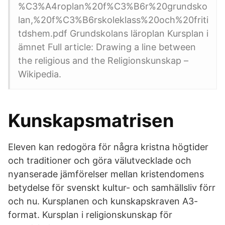
%C3%A4roplan%20f%C3%B6r%20grundsko
lan,%20f%C3%B6rskoleklass%20och%20friti
tdshem.pdf Grundskolans läroplan Kursplan i
ämnet Full article: Drawing a line between
the religious and the Religionskunskap –
Wikipedia.
Kunskapsmatrisen
Eleven kan redogöra för några kristna högtider
och traditioner och göra välutvecklade och
nyanserade jämförelser mellan kristendomens
betydelse för svenskt kultur- och samhällsliv förr
och nu. Kursplanen och kunskapskraven A3-
format. Kursplan i religionskunskap för