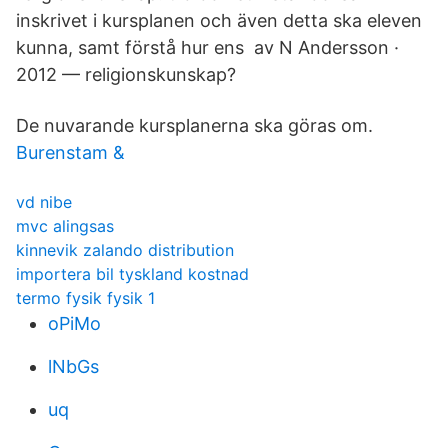
inskrivet i kursplanen och även detta ska eleven
kunna, samt förstå hur ens av N Andersson ·
2012 — religionskunskap?
De nuvarande kursplanerna ska göras om.
Burenstam &
vd nibe
mvc alingsas
kinnevik zalando distribution
importera bil tyskland kostnad
termo fysik fysik 1
oPiMo
lNbGs
uq